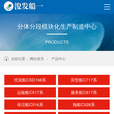
分体分段
模块化
生产制造
中心
PRODUCTS
当前位置：
网站首页
-
产品中心
挖泥船CSD168系
异型船C717系
运输船C517系
服务船C817系
保洁船C516系
拖船C528系