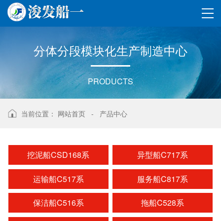
分体分段
模块化
生产制造
中心
PRODUCTS
当前位置：
网站首页
-
产品中心
挖泥船CSD168系
异型船C717系
运输船C517系
服务船C817系
保洁船C516系
拖船C528系