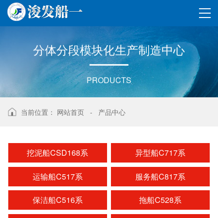
分体分段
模块化
生产制造
中心
PRODUCTS
当前位置：
网站首页
-
产品中心
挖泥船CSD168系
异型船C717系
运输船C517系
服务船C817系
保洁船C516系
拖船C528系