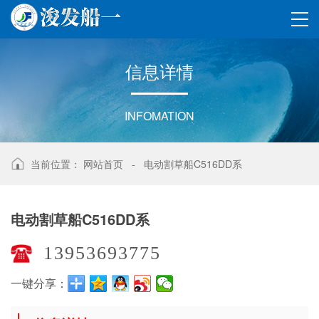
信
息
详
情
INFOMATION
当前位置：
网站首页
-
电动割草船C516DD系
电动割草船C516DD系
13953693775
一键分享：