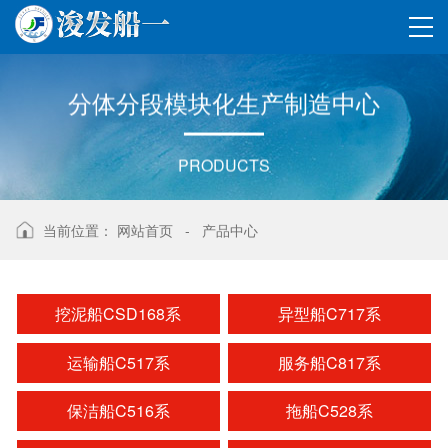
分体分段
模块化
生产制造
中心
PRODUCTS
当前位置：
网站首页
-
产品中心
挖泥船CSD168系
异型船C717系
运输船C517系
服务船C817系
保洁船C516系
拖船C528系